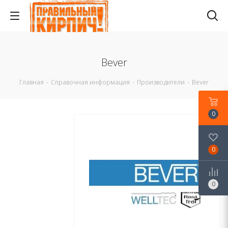
Bever
Главная
-
Справочная информация
-
Производители
-
Bever
0
0
0