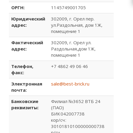
ОРГН:
1145749001705
Юридический
302009, г. Орел пер.
адрес:
ул.Раздольная, дом 1Ж,
помещение 1
Фактический
302009, г. Орел ул.
адрес:
Раздольная,дом 1Ж,
помещение 1
Телефон,
+7 4862 49 06 46
факс:
Электронная
sale@best-brick.ru
почта:
Банковские
Филиал №3652 ВТБ 24
реквизиты:
(ПАО)
БИК 042007738
кор/сч :
30101810100000000738
р/сч